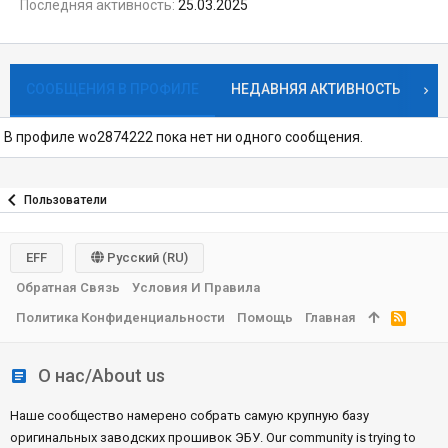
Последняя активность
25.03.2025
СООБЩЕНИЯ В ПРОФИЛЕ
НЕДАВНЯЯ АКТИВНОСТЬ
К
В профиле wo2874222 пока нет ни одного сообщения.
Пользователи
EFF
Русский (RU)
Обратная Связь
Условия И Правила
Политика Конфиденциальности
Помощь
Главная
R
S
S
О нас/About us
Наше сообщество намерено собрать самую крупную базу
оригинальных заводских прошивок ЭБУ. Our community is trying to