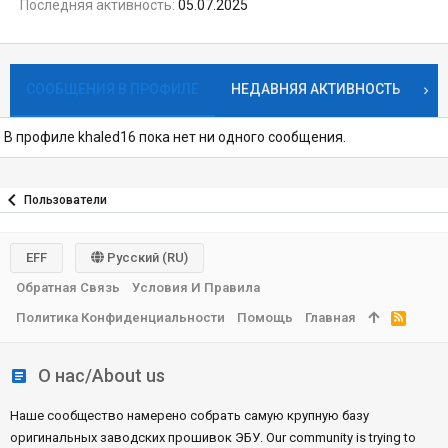
Последняя активность
05.07.2025
СООБЩЕНИЯ В ПРОФИЛЕ
НЕДАВНЯЯ АКТИВНОСТЬ
К
В профиле khaled16 пока нет ни одного сообщения.
Пользователи
EFF
Русский (RU)
Обратная Связь
Условия И Правила
Политика Конфиденциальности
Помощь
Главная
R
S
S
О нас/About us
Наше сообщество намерено собрать самую крупную базу
оригинальных заводских прошивок ЭБУ. Our community is trying to