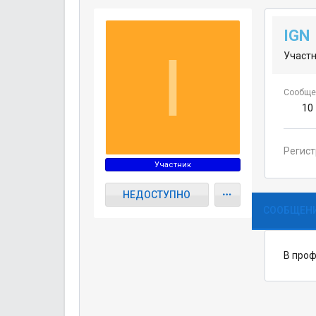
IGN
I
Участ
Сообще
10
Регис
Участник
НЕДОСТУПНО
СООБЩЕНИ
В проф