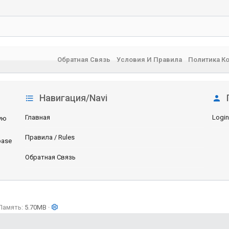
Обратная Связь
Условия И Правила
Политика К
Навигация/Navi
Главная
Login
ую
Правила / Rules
base
Обратная Связь
Память
5.70MB