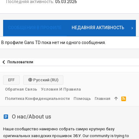
Последняя активность
05.03.2026
СООБЩЕНИЯ В ПРОФИЛЕ
НЕДАВНЯЯ АКТИВНОСТЬ
К
В профиле Gans TD пока нет ни одного сообщения.
Пользователи
EFF
Русский (RU)
Обратная Связь
Условия И Правила
Политика Конфиденциальности
Помощь
Главная
R
S
S
О нас/About us
Наше сообщество намерено собрать самую крупную базу
оригинальных заводских прошивок ЭБУ. Our community is trying to