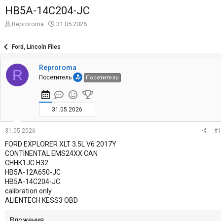
HB5A-14C204-JC
А
Д
Reproroma
31.05.2026
в
а
т
т
Ford, Lincoln Files
о
а
р
н
Reproroma
т
а
R
е
ч
Посетитель
Посетитель
м
а
ы
л
а
31.05.2026
31.05.2026
#1
FORD EXPLORER XLT 3.5L V6 2017Y
CONTINENTAL EMS24XX CAN
CHHK1JC.H32
HB5A-12A650-JC
HB5A-14C204-JC
calibration only
ALIENTECH KESS3 OBD
Вложения