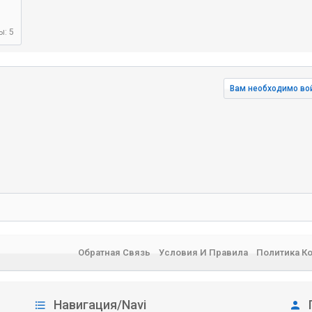
ы: 5
Вам необходимо вой
нная почта
лка
Обратная Связь
Условия И Правила
Политика К
Навигация/Navi