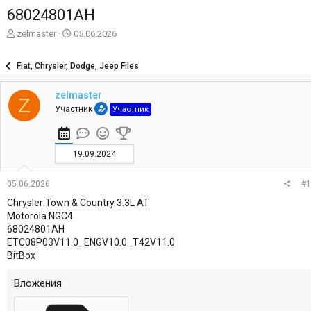
68024801AH
А
Д
zelmaster
05.06.2026
в
а
т
т
Fiat, Chrysler, Dodge, Jeep Files
о
а
р
н
zelmaster
т
а
Z
е
ч
Участник
Участник
м
а
ы
л
а
19.09.2024
05.06.2026
#1
Chrysler Town & Country 3.3L AT
Motorola NGC4
68024801AH
ETC08P03V11.0_ENGV10.0_T42V11.0
BitBox
Вложения