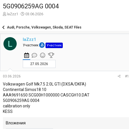
5G0906259AG 0004
А
Д
laZzz1
03.06.2026
в
а
т
т
Audi, Porsche, Volkswagen, Skoda, SEAT Files
о
а
р
н
laZzz1
т
а
L
е
ч
Участник
Участник
м
а
ы
л
а
27.05.2026
03.06.2026
#1
Volkswagen Golf Mk7.5 2.0L GTI (DXSA/DKFA)
Continental Simos18.10
AAA9691650 SCG00H1000000 CASCGH10.DAT
5G0906259AG 0004
calibration only
KESS
Вложения