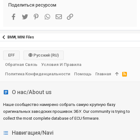
Поделиться ресурсом
Facebook
Twitter
Pinterest
WhatsApp
Электронная почта
Ссылка
BMW, MINI Files
EFF
Русский (RU)
Обратная Связь
Условия И Правила
Политика Конфиденциальности
Помощь
Главная
R
S
S
О нас/About us
Наше сообщество намерено собрать самую крупную базу
оригинальных заводских прошивок ЭБУ. Our community is trying to
collect the most complete database of ECU firmware.
Навигация/Navi