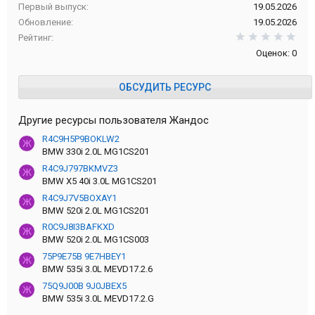
Первый выпуск
19.05.2026
Обновление
19.05.2026
0,0
Рейтинг
Оценок: 0
ОБСУДИТЬ РЕСУРС
Другие ресурсы пользователя Жандос
R4C9H5P9BOKLW2
Ж
BMW 330i 2.0L MG1CS201
R4C9J797BKMVZ3
Ж
BMW X5 40i 3.0L MG1CS201
R4C9J7V5BOXAY1
Ж
BMW 520i 2.0L MG1CS201
R0C9J8I3BAFKXD
Ж
BMW 520i 2.0L MG1CS003
75P9E75B 9E7HBEY1
Ж
BMW 535i 3.0L MEVD17.2.6
75Q9J00B 9J0JBEX5
Ж
BMW 535i 3.0L MEVD17.2.G