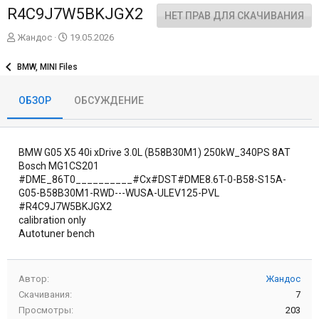
R4C9J7W5BKJGX2
НЕТ ПРАВ ДЛЯ СКАЧИВАНИЯ
А
Д
Жандос
19.05.2026
в
а
т
т
BMW, MINI Files
о
а
р
с
ОБЗОР
ОБСУЖДЕНИЕ
о
з
д
а
BMW G05 X5 40i xDrive 3.0L (B58B30M1) 250kW_340PS 8AT
н
и
Bosch MG1CS201
я
#DME_86T0__________#Cx#DST#DME8.6T-0-B58-S15A-
G05-B58B30M1-RWD---WUSA-ULEV125-PVL
#R4C9J7W5BKJGX2
calibration only
Autotuner bench
Автор
Жандос
Скачивания
7
Просмотры
203