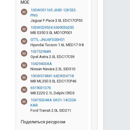
MOE
10SW051165 JK83-12K532-
PNG
Jaguar F-Pace 3.0L EDC17CP55
10SW029534 6569036200
MB S350 3.0L MD1CP001
GTTL-JNU6FS00H01
Hyundai Tucson 1.6L MED17.9.8
1037529689
Opel Astra 2.0L EDC17C59
10429403AA
Nissan Navara 2.3L SID310
10SW074841 6429034718
MB ML350 3.0L EDC17CP46
6519031376
MB E220 2.1L Delphi CRD3
10415034AA GK31-14C204-
KAB
Ford Transit 2.0L SID211
Поделиться ресурсом