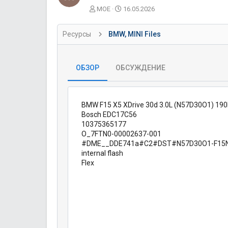
А
Д
MOE
16.05.2026
в
а
т
т
Ресурсы
BMW, MINI Files
о
а
р
с
о
з
ОБЗОР
ОБСУЖДЕНИЕ
д
а
н
и
BMW F15 X5 XDrive 30d 3.0L (N57D30O1) 1
я
Bosch EDC17C56
10375365177
O_7FTN0-00002637-001
#DME__DDE741a#C2#DST#N57D30O1-F15N
internal flash
Flex