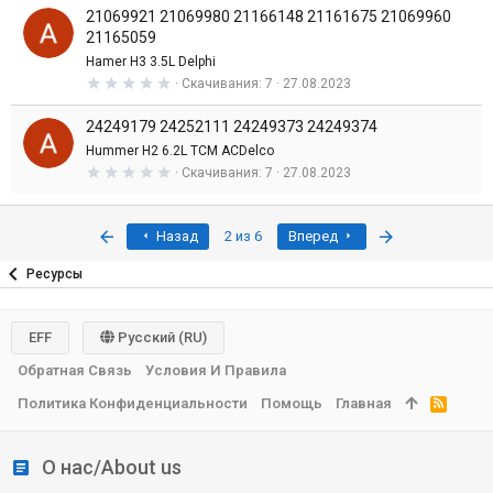
0
д
21069921 21069980 21166148 21161675 21069960
0
з
21165059
в
Hamer H3 3.5L Delphi
е
з
0
Скачивания
7
27.08.2023
д
,
0
24249179 24252111 24249373 24249374
0
з
Hummer H2 6.2L TCM ACDelco
в
0
Скачивания
7
27.08.2023
е
,
з
0
д
0
з
Первый
Последняя
Назад
2 из 6
Вперед
в
е
Ресурсы
з
д
EFF
Русский (RU)
Обратная Связь
Условия И Правила
Политика Конфиденциальности
Помощь
Главная
R
S
S
О нас/About us