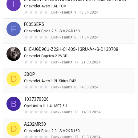
I
з
Chevrolet Aveo 1.6L TCM
в
0
Скачивания
9
18.04.2024
е
,
з
0
д
F005GER5
0
F
з
Chevrolet Epica 2.5L SIM2K-D160
в
0
Скачивания
6
11.04.2024
е
,
з
0
д
B1E-UGD90U-Z22H-C140S-13RU-A4-G-D130708
0
з
Chevrolet Captiva 2.2VCDI
в
0
Скачивания
17
21.03.2024
е
,
з
0
д
3BOP
0
D
з
Chevrolet Aveo 1.2L Sirius D42
в
0
Скачивания
8
14.03.2024
е
,
з
0
д
1037370326
0
B
з
Opel Astra H 1.4L ME7.6.1
в
0
Скачивания
10
14.03.2024
е
,
з
0
д
A202MR30
0
D
з
Chevrolet Epica 2.0L SIM2K-D160
в
0
Скачивания
17
13.03.2024
е