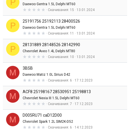
P
з
Daewoo Gentra 1.5L Delphi MT60
в
0
Скачивания
15
13.01.2024
е
,
з
0
д
25191756 25192113 28400526
0
P
з
Daewoo Gentra 1.5L Delphi MT60
в
0
Скачивания
11
13.01.2024
е
,
з
0
д
28131889 28148526 28142990
0
P
з
Chevrolet Aveo 1.4L Delphi MT80
в
0
Скачивания
10
13.01.2024
е
,
з
0
д
3BSB
0
M
з
Daewoo Matiz 1.0L Sirius D42
в
0
Скачивания
6
17.12.2023
е
,
з
0
д
ACF8 25198167 28530951 25198813
0
M
з
Chevrolet Nexia III 1.5L Delphi MT60
в
0
Скачивания
7
17.12.2023
е
,
з
0
д
D005RU71 caD12D00
0
M
з
Chevrolet Spark 1.2L SIM2K-D52
в
0
Скачивания
6
14.12.2023
е