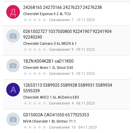
0
24268165 24273166 24276237 24276238
0
Д
з
Chevrolet Equinox II 2.4L TCU
в
0
Скачивания
7
10.11.2023
е
,
з
0
д
0261S02727 1037500800 92241907 92241904
0
з
92240240
в
Chevrolet Camaro 3.6L MED9.6.1
е
з
0
Скачивания
9
09.11.2023
д
,
0
1BZN K004K2B1 caD11K00
0
з
Chevrolet Aveo 1.2L Sirius D42
в
0
Скачивания
5
09.11.2023
е
,
з
0
д
12653113 5589925 5589928 5589931 5589934
0
A
з
5595339
в
Chevrolet AVEO 1.6L ACDelco E83
е
з
0
Скачивания
4
06.11.2023
д
,
0
G015002A CAO41050 6577925353
0
з
NIVA Chevrolet 1.8L Simtec 71.1
в
0
Скачивания
10
04.11.2023
е
,
з