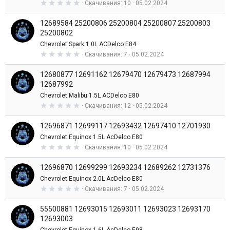
з
0
Скачивания
10
05.02.2024
д
,
0
12689584 25200806 25200804 25200807 25200803
0
з
25200802
в
Chevrolet Spark 1.0L ACDelco E84
е
з
0
Скачивания
7
05.02.2024
д
,
0
12680877 12691162 12679470 12679473 12687994
0
з
12687992
в
Chevrolet Malibu 1.5L ACDelco E80
е
з
0
Скачивания
12
05.02.2024
д
,
0
12696871 12699117 12693432 12697410 12701930
0
з
Chevrolet Equinox 1.5L AcDelco E80
в
0
Скачивания
10
05.02.2024
е
,
з
0
д
12696870 12699299 12693234 12689262 12731376
0
з
Chevrolet Equinox 2.0L AcDelco E80
в
0
Скачивания
7
05.02.2024
е
,
з
0
д
55500881 12693015 12693011 12693023 12693170
0
з
12693003
в