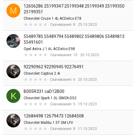
0
д
12656286 25199347 25199348 25199349 25199350
0
M
з
25199351
в
Chevrolet Cruze 1.4L ACDelco E78
е
з
0
Скачивания
8
25.10.2023
д
,
0
55489785 55489794 55489802 55489806 55489813
0
з
55491601
в
Opel Astra J 1.6L ACDelco E98
е
з
0
Скачивания
10
20.10.2023
д
,
0
92290962 92290945 92276491
0
з
Chevrolet Captiva 2.4i
в
0
Скачивания
6
20.10.2023
е
,
з
0
д
B005R331 caD12B00
0
K
з
Chevrolet Spark 1.0L SIM2K-D52
в
0
Скачивания
5
19.10.2023
е
,
з
0
д
12684498 12679473 12684508
0
з
Chevrolet Malibu 1.5T GM LFV
в
0
Скачивания
8
11.10.2023
е
,
з