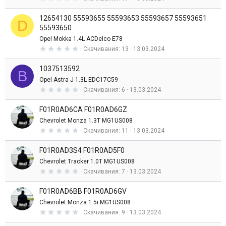
,
з
0
д
12654130 55593655 55593653 55593657 55593651
0
D
з
55593650
в
Opel Mokka 1.4L ACDelco E78
е
з
0
Скачивания
13
13.03.2024
д
,
0
1037513592
0
B
з
Opel Astra J 1.3L EDC17C59
в
0
Скачивания
6
13.03.2024
е
,
з
0
д
F01R0AD6CA F01R0AD6GZ
0
з
Chevrolet Monza 1.3T MG1US008
в
0
Скачивания
11
13.03.2024
е
,
з
0
д
F01R0AD3S4 F01R0AD5F0
0
з
Chevrolet Tracker 1.0T MG1US008
в
0
Скачивания
7
13.03.2024
е
,
з
0
д
F01R0AD6BB F01R0AD6GV
0
з
Chevrolet Monza 1.5i MG1US008
в
0
Скачивания
9
13.03.2024
е
,
з
0