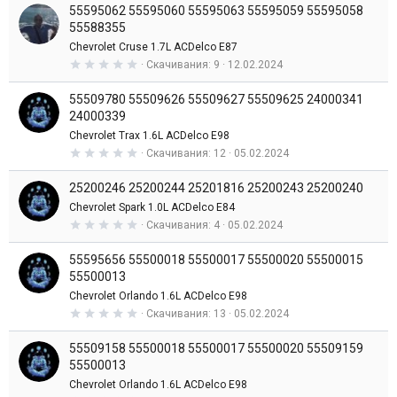
д
55595062 55595060 55595063 55595059 55595058
0
з
55588355
в
Chevrolet Cruse 1.7L ACDelco E87
е
з
0
Скачивания
9
12.02.2024
д
,
0
55509780 55509626 55509627 55509625 24000341
0
з
24000339
в
Chevrolet Trax 1.6L ACDelco E98
е
з
0
Скачивания
12
05.02.2024
д
,
0
25200246 25200244 25201816 25200243 25200240
0
з
Chevrolet Spark 1.0L ACDelco E84
в
0
Скачивания
4
05.02.2024
е
,
з
0
д
55595656 55500018 55500017 55500020 55500015
0
з
55500013
в
Chevrolet Orlando 1.6L ACDelco E98
е
з
0
Скачивания
13
05.02.2024
д
,
0
55509158 55500018 55500017 55500020 55509159
0
з
55500013
в
Chevrolet Orlando 1.6L ACDelco E98
е