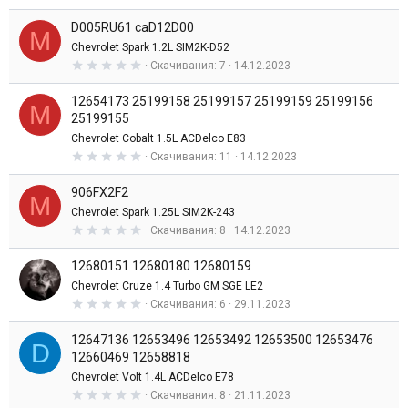
,
з
0
д
D005RU61 caD12D00
0
M
з
Chevrolet Spark 1.2L SIM2K-D52
в
0
Скачивания
7
14.12.2023
е
,
з
0
д
12654173 25199158 25199157 25199159 25199156
0
M
з
25199155
в
Chevrolet Cobalt 1.5L ACDelco E83
е
з
0
Скачивания
11
14.12.2023
д
,
0
906FX2F2
0
M
з
Chevrolet Spark 1.25L SIM2K-243
в
0
Скачивания
8
14.12.2023
е
,
з
0
д
12680151 12680180 12680159
0
з
Chevrolet Cruze 1.4 Turbo GM SGE LE2
в
0
Скачивания
6
29.11.2023
е
,
з
0
д
12647136 12653496 12653492 12653500 12653476
0
D
з
12660469 12658818
в
Chevrolet Volt 1.4L ACDelco E78
е
з
0
Скачивания
8
21.11.2023
д
,