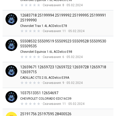
Chevrolet Equinox 1.6L AcDelco E98
е
з
0
Скачивания
8
05.02.2024
д
,
0
12683718 25199994 25199992 25199995 25199991
0
з
25199990
в
Chevrolet Trax 1.4L ACDelco E78
е
з
0
Скачивания
11
05.02.2024
д
,
0
55508532 55509519 55509523 55509528 55509530
0
з
55509535
в
Chevrolet Equinox 1.6L ACDelco E98
е
з
0
Скачивания
6
05.02.2024
д
,
0
12659671 12659723 12659722 12659728 12659718
0
з
12659715
в
CADILLAC CTS 2.0L ACDelco E39A
е
з
0
Скачивания
9
05.02.2024
д
,
0
1037513351 12654697
0
з
CHEVROLET COLORADO EDC16C39
в
0
Скачивания
11
05.02.2024
е
,
з
0
д
25191756 25197595 28400526
0