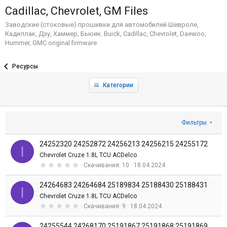
Cadillac, Chevrolet, GM Files
Заводские (стоковые) прошивки для автомобилей Шевроле,
Кадиллак, Дэу, Хаммер, Бьюик. Buick, Cadillac, Chevrolet, Daewoo,
Hummer, GMC original firmware
Ресурсы
Категории
Фильтры
24252320 24252872 24256213 24256215 24255172
I
Chevrolet Cruze 1.8L TCU ACDelco
0
Скачивания
10
18.04.2024
,
0
24264683 24264684 25189834 25188430 25188431
0
I
з
Chevrolet Cruze 1.8L TCU ACDelco
в
0
Скачивания
9
18.04.2024
е
,
з
0
д
24255544 24268170 25191867 25191868 25191869
0