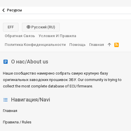
0
з
в
Ресурсы
е
з
д
EFF
Русский (RU)
Обратная Связь
Условия И Правила
Политика Конфиденциальности
Помощь
Главная
R
S
S
О нас/About us
Наше сообщество намерено собрать самую крупную базу
оригинальных заводских прошивок ЭБУ. Our community is trying to
collect the most complete database of ECU firmware.
Навигация/Navi
Главная
Правила / Rules