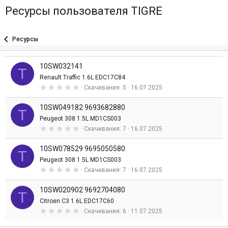
Ресурсы пользователя TIGRE
Ресурсы
10SW032141
T
Renault Traffic 1.6L EDC17C84
0
Скачивания
5
16.07.2025
,
0
10SW049182 9693682880
0
T
з
Peugeot 308 1.5L MD1CS003
в
0
Скачивания
7
16.07.2025
е
,
з
0
д
10SW078529 9695050580
0
T
з
Peugeot 308 1.5L MD1CS003
в
0
Скачивания
7
16.07.2025
е
,
з
0
д
10SW020902 9692704080
0
T
з
Citroen C3 1.6L EDC17C60
в
0
Скачивания
6
11.07.2025
е
,
з
0
д