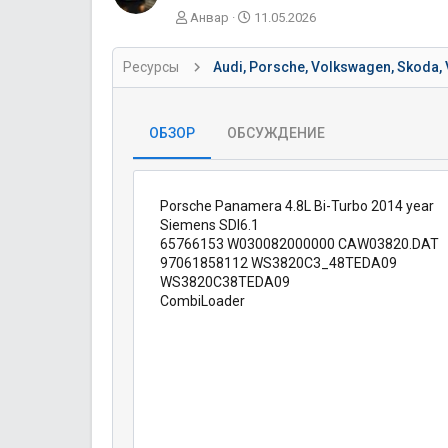
А
Д
Анвар
11.05.2026
в
а
т
т
Ресурсы
Audi, Porsche, Volkswagen, Skoda, 
о
а
р
с
о
з
ОБЗОР
ОБСУЖДЕНИЕ
д
а
н
и
Porsche Panamera 4.8L Bi-Turbo 2014 year
я
Siemens SDI6.1
65766153 W030082000000 CAW03820.DAT
97061858112 WS3820C3_48TEDA09
WS3820C38TEDA09
CombiLoader