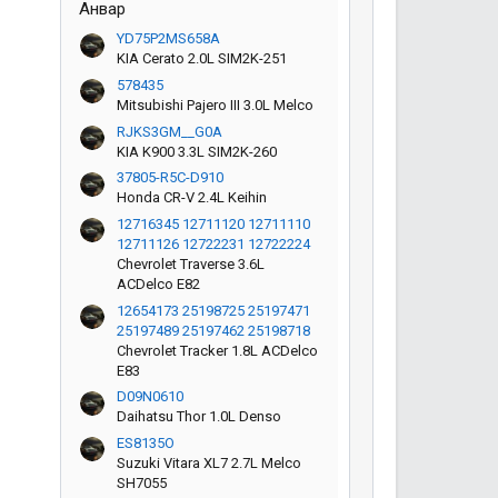
Анвар
YD75P2MS658A
KIA Cerato 2.0L SIM2K-251
578435
Mitsubishi Pajero III 3.0L Melco
RJKS3GM__G0A
KIA K900 3.3L SIM2K-260
37805-R5C-D910
Honda CR-V 2.4L Keihin
12716345 12711120 12711110
12711126 12722231 12722224
Chevrolet Traverse 3.6L
ACDelco E82
12654173 25198725 25197471
25197489 25197462 25198718
Chevrolet Tracker 1.8L ACDelco
E83
D09N0610
Daihatsu Thor 1.0L Denso
ES8135O
Suzuki Vitara XL7 2.7L Melco
SH7055