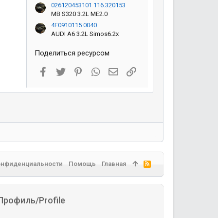
026120453101 116.320153
MB S320 3.2L ME2.0
4F0910115 0040
AUDI A6 3.2L Simos6.2x
Поделиться ресурсом
Facebook
Twitter
Pinterest
WhatsApp
Электронная почта
Ссылка
онфиденциальности
Помощь
Главная
R
S
S
Профиль/Profile