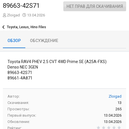
89663-42S71
НЕТ ПРАВ ДЛЯ СКАЧИВАНИЯ
А
Д
Zloigad
13.04.2026
в
а
т
т
Toyota, Lexus, Hino Files
о
а
р
с
ОБЗОР
ОБСУЖДЕНИЕ
о
з
д
а
Toyota RAV4 PHEV 2.5 CVT 4WD Prime SE (A25A-FXS)
н
и
Denso NEC 3GEN
я
89663-42S71
89661-4A871
Автор
Zloigad
Скачивания
13
Просмотры
265
Первый выпуск
13.04.2026
Обновление
13.04.2026
0,0
Рейтинг