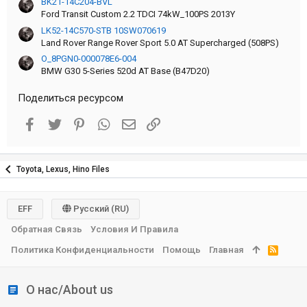
BK21-14C204-BVL
Ford Transit Custom 2.2 TDCI 74kW_100PS 2013Y
LK52-14C570-STB 10SW070619
Land Rover Range Rover Sport 5.0 AT Supercharged (508PS)
O_8PGN0-000078E6-004
BMW G30 5-Series 520d AT Base (B47D20)
Поделиться ресурсом
Facebook
Twitter
Pinterest
WhatsApp
Электронная почта
Ссылка
Toyota, Lexus, Hino Files
EFF
Русский (RU)
Обратная Связь
Условия И Правила
Политика Конфиденциальности
Помощь
Главная
R
S
S
О нас/About us