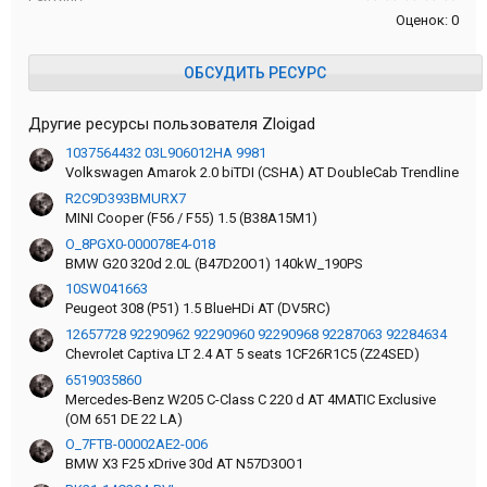
Оценок: 0
ОБСУДИТЬ РЕСУРС
Другие ресурсы пользователя Zloigad
1037564432 03L906012HA 9981
Volkswagen Amarok 2.0 biTDI (CSHA) AT DoubleCab Trendline
R2C9D393BMURX7
MINI Cooper (F56 / F55) 1.5 (B38A15M1)
O_8PGX0-000078E4-018
BMW G20 320d 2.0L (B47D20O1) 140kW_190PS
10SW041663
Peugeot 308 (P51) 1.5 BlueHDi AT (DV5RC)
12657728 92290962 92290960 92290968 92287063 92284634
Chevrolet Captiva LT 2.4 АT 5 seats 1CF26R1С5 (Z24SED)
6519035860
Mercedes-Benz W205 C-Class C 220 d AT 4MATIC Exclusive
(OM 651 DE 22 LA)
O_7FTB-00002AE2-006
BMW X3 F25 xDrive 30d AT N57D30O1