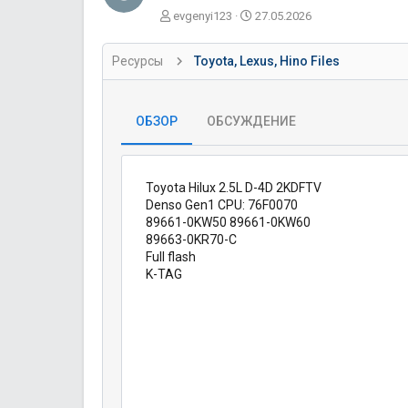
А
Д
evgenyi123
27.05.2026
в
а
т
т
Ресурсы
Toyota, Lexus, Hino Files
о
а
р
с
о
з
ОБЗОР
ОБСУЖДЕНИЕ
д
а
н
и
Toyota Hilux 2.5L D-4D 2KDFTV
я
Denso Gen1 CPU: 76F0070
89661-0KW50 89661-0KW60
89663-0KR70-C
Full flash
K-TAG