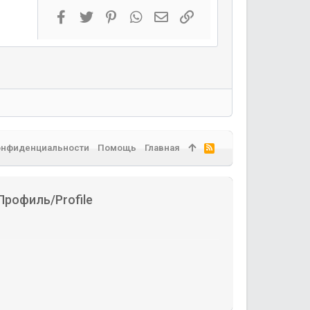
Facebook
Twitter
Pinterest
WhatsApp
Электронная почта
Ссылка
онфиденциальности
Помощь
Главная
R
S
S
Профиль/Profile