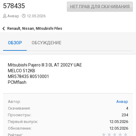
578435
НЕТ ПРАВ ДЛЯ СКАЧИВАНИЯ
А
Д
Анвар
12.05.2026
в
а
т
т
Renault, Nissan, Mitsubishi Files
о
а
р
с
ОБЗОР
ОБСУЖДЕНИЕ
о
з
д
а
Mitsubishi Pajero III 3.0L AT 2002Y UAE
н
и
MELCO 512KB
я
MR578435 80510001
PCMflash
Автор
Анвар
Скачивания
4
Просмотры
234
Первый выпуск
12.05.2026
Обновление
12.05.2026
0,0
Рейтинг