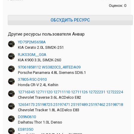
Оценок: 0
ОБСУДИТЬ РЕСУРС
Другие ресурсы пользователя Анвар
YD75P2MS658A
KIA Cerato 2.0L SIM2K-251
RJKS3GM__G0A
KIA K900 3.3L SIM2K-260
97061858112 WS3820C3_48TEDA09
Porsche Panamera 4.8L Siemens SDI6.1
37805-R5C-D910
Honda CR-V 2.4L Keihin
12716345 12711120 12711110 12711126 12722231 12722224
Chevrolet Traverse 3.6L ACDelco E82
12654173 25198725 25197471 25197489 25197462 25198718
Chevrolet Tracker 1.8L ACDelco E83
D09N0610
Daihatsu Thor 1.0L Denso
ES8135O