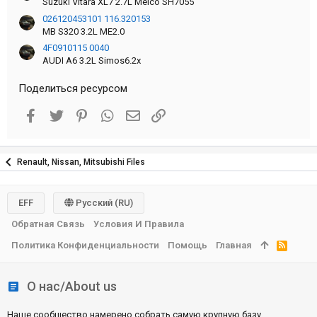
Suzuki Vitara XL7 2.7L Melco SH7055
026120453101 116.320153
MB S320 3.2L ME2.0
4F0910115 0040
AUDI A6 3.2L Simos6.2x
Поделиться ресурсом
Facebook
Twitter
Pinterest
WhatsApp
Электронная почта
Ссылка
Renault, Nissan, Mitsubishi Files
EFF
Русский (RU)
Обратная Связь
Условия И Правила
Политика Конфиденциальности
Помощь
Главная
R
S
S
О нас/About us
Наше сообщество намерено собрать самую крупную базу