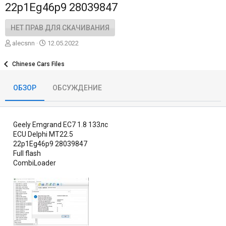
22p1Eg46p9 28039847
НЕТ ПРАВ ДЛЯ СКАЧИВАНИЯ
А
Д
alecsnn
12.05.2022
в
а
т
т
Chinese Cars Files
о
а
р
с
ОБЗОР
ОБСУЖДЕНИЕ
о
з
д
а
Geely Emgrand EC7 1.8 133лс
н
и
ECU Delphi MT22.5
я
22p1Eg46p9 28039847
Full flash
CombiLoader