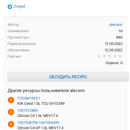
Р
Zloigad
е
а
к
Автор
alecsnn
ц
и
Скачивания
16
и
Просмотры
845
:
Первый выпуск
12.05.2022
Обновление
12.05.2022
0,0
Рейтинг
Оценок: 0
ОБСУДИТЬ РЕСУРС
Другие ресурсы пользователя alecsnn
TCD0M16YS1
A
KIA Ceed 1.6L TCU SH72549
1037512836
A
Citroen C4 1.6L MEV17.4
1037396799 1037504499
A
Citroen C4 GP 1.6L MEV17.4