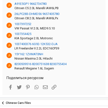
A91E5GP1 9662734780
A
Citroen C5 2.0L Marelli IAW6LPB
26LPC283-DHMD56 9657405780
A
Citroen C8 2.0L Marelli IAW6LPx
1037397252
A
VW Passat VI 2.0L MED9.5.10
1037354425
A
KIA Sportage 2.0L Motronic
1037400376 6G92-12K532-DJA
A
LR Freelander II 2.2L EDC16CP39
15Y162 1ZVMAT0NH
A
Nissan Maxima 2.0L Hitachi
8200509516 8200751638 8200755434
A
Renault Megane 1.6L Sagem
Поделиться ресурсом
Facebook
Twitter
Pinterest
WhatsApp
Электронная почта
Ссылка
Chinese Cars Files