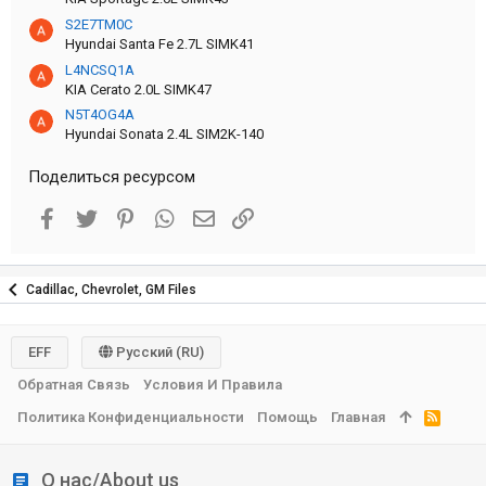
S2E7TM0C
Hyundai Santa Fe 2.7L SIMK41
L4NCSQ1A
KIA Cerato 2.0L SIMK47
N5T4OG4A
Hyundai Sonata 2.4L SIM2K-140
Поделиться ресурсом
Facebook
Twitter
Pinterest
WhatsApp
Электронная почта
Ссылка
Cadillac, Chevrolet, GM Files
EFF
Русский (RU)
Обратная Связь
Условия И Правила
Политика Конфиденциальности
Помощь
Главная
R
S
S
О нас/About us