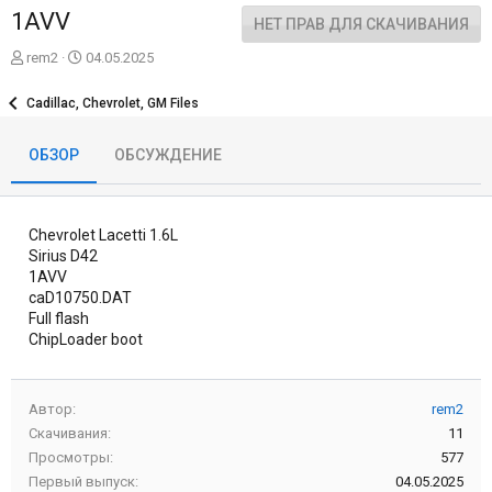
1AVV
НЕТ ПРАВ ДЛЯ СКАЧИВАНИЯ
А
Д
rem2
04.05.2025
в
а
т
т
Cadillac, Chevrolet, GM Files
о
а
р
с
ОБЗОР
ОБСУЖДЕНИЕ
о
з
д
а
Chevrolet Lacetti 1.6L
н
и
Sirius D42
я
1AVV
caD10750.DAT
Full flash
ChipLoader boot
Автор
rem2
Скачивания
11
Просмотры
577
Первый выпуск
04.05.2025