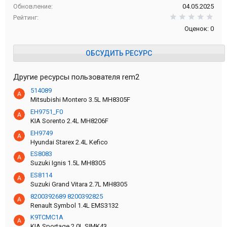
Обновление
04.05.2025
0,0
Рейтинг
Оценок: 0
ОБСУДИТЬ РЕСУРС
Другие ресурсы пользователя rem2
514089
Mitsubishi Montero 3.5L MH8305F
EH9751_F0
KIA Sorento 2.4L MH8206F
EH9749
Hyundai Starex 2.4L Kefico
ES8083
Suzuki Ignis 1.5L MH8305
ES8114
Suzuki Grand Vitara 2.7L MH8305
8200392689 8200392825
Renault Symbol 1.4L EMS3132
K9TCMC1A
KIA Sportage 2.0L SIMK43