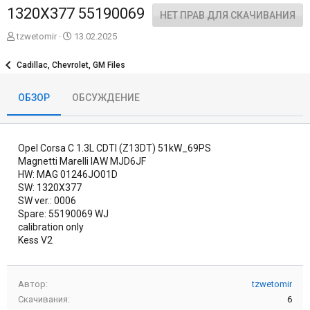
1320X377 55190069
НЕТ ПРАВ ДЛЯ СКАЧИВАНИЯ
А
Д
tzwetomir
13.02.2025
в
а
т
т
Cadillac, Chevrolet, GM Files
о
а
р
с
ОБЗОР
ОБСУЖДЕНИЕ
о
з
д
а
Opel Corsa C 1.3L CDTI (Z13DT) 51kW_69PS
н
и
Magnetti Marelli IAW MJD6JF
я
HW: MAG 01246JO01D
SW: 1320X377
SW ver.: 0006
Spare: 55190069 WJ
calibration only
Kess V2
Автор
tzwetomir
Скачивания
6