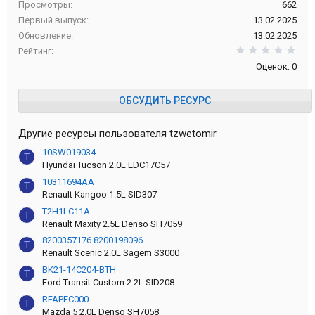
Просмотры
662
Первый выпуск
13.02.2025
Обновление
13.02.2025
0,0
Рейтинг
Оценок: 0
ОБСУДИТЬ РЕСУРС
Другие ресурсы пользователя tzwetomir
10SW019034
T
Hyundai Tucson 2.0L EDC17C57
10311694AA
T
Renault Kangoo 1.5L SID307
T2H1LC11A
T
Renault Maxity 2.5L Denso SH7059
8200357176 8200198096
T
Renault Scenic 2.0L Sagem S3000
BK21-14C204-BTH
T
Ford Transit Custom 2.2L SID208
RFAPEC000
T
Mazda 5 2.0L Denso SH7058