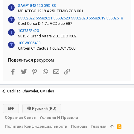
SAGP184S120 09D-33
T
MB ATEGO 1218 4.25L TEMIC ZGS 001
55582622 55582621 55582623 55582620 55582619 55582618
T
Opel Corsa D 1.7L ACDelco E87
1037353420
T
Suzuki Grand Vitara 2.0L EDC15C2
10SW006433
T
Citroen C4 Cactus 1.6L EDC17C60
Поделиться ресурсом
Facebook
Twitter
Pinterest
WhatsApp
Электронная почта
Ссылка
Cadillac, Chevrolet, GM Files
EFF
Русский (RU)
Обратная Связь
Условия И Правила
Политика Конфиденциальности
Помощь
Главная
R
S