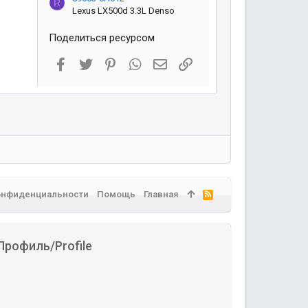
R
Lexus LX500d 3.3L Denso
Поделиться ресурсом
Facebook
Twitter
Pinterest
WhatsApp
Электронная почта
Ссылка
онфиденциальности
Помощь
Главная
R
S
S
Профиль/Profile