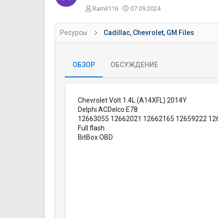
А
Д
Ramil116
07.09.2024
в
а
т
т
Ресурсы
Cadillac, Chevrolet, GM Files
о
а
р
с
о
з
ОБЗОР
ОБСУЖДЕНИЕ
д
а
н
и
Chevrolet Volt 1.4L (A14XFL) 2014Y
я
Delphi ACDelco E78
12663055 12662021 12662165 12659222 12
Full flash
BitBox OBD