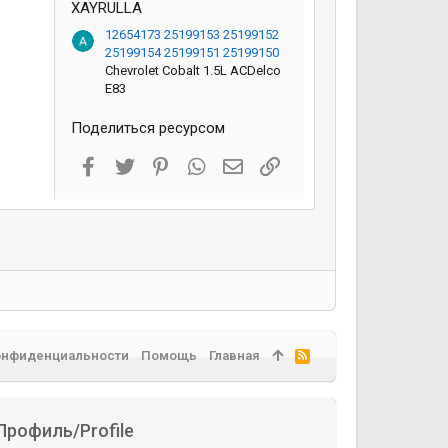
XAYRULLA
12654173 25199153 25199152
25199154 25199151 25199150
Chevrolet Cobalt 1.5L ACDelco
E83
Поделиться ресурсом
Facebook
Twitter
Pinterest
WhatsApp
Электронная почта
Ссылка
онфиденциальности
Помощь
Главная
R
S
S
Профиль/Profile