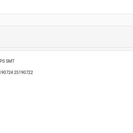
05PS 5MT
190724 25190722