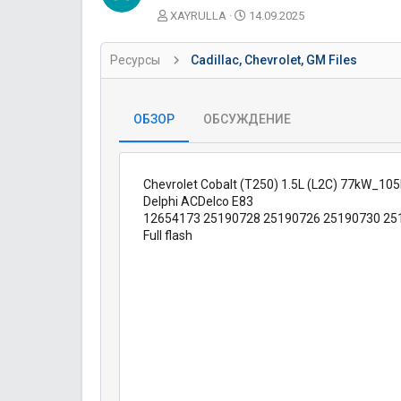
А
Д
XAYRULLA
14.09.2025
в
а
т
т
Ресурсы
Cadillac, Chevrolet, GM Files
о
а
р
с
о
з
ОБЗОР
ОБСУЖДЕНИЕ
д
а
н
и
Chevrolet Cobalt (T250) 1.5L (L2C) 77kW_1
я
Delphi ACDelco E83
12654173 25190728 25190726 25190730 25
Full flash