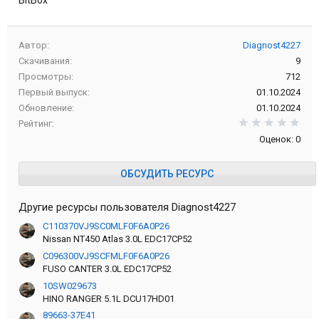
Автор
Diagnost4227
Скачивания
9
Просмотры
712
Первый выпуск
01.10.2024
Обновление
01.10.2024
0,0
Рейтинг
Оценок: 0
ОБСУДИТЬ РЕСУРС
Другие ресурсы пользователя Diagnost4227
C110370VJ9SC0MLF0F6A0P26
Nissan NT450 Atlas 3.0L EDC17CP52
C096300VJ9SCFMLF0F6A0P26
FUSO CANTER 3.0L EDC17CP52
10SW029673
HINO RANGER 5.1L DCU17HD01
89663-37E41