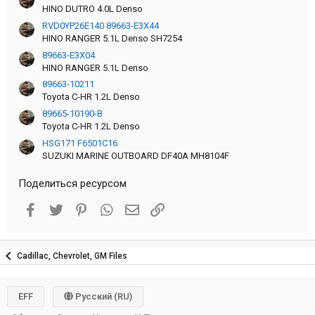
HINO DUTRO 4.0L Denso
RVD0YP26E140 89663-E3X44
HINO RANGER 5.1L Denso SH7254
89663-E3X04
HINO RANGER 5.1L Denso
89663-10211
Toyota C-HR 1.2L Denso
89665-10190-B
Toyota C-HR 1.2L Denso
HSG171 F6501C16
SUZUKI MARINE OUTBOARD DF40A MH8104F
Поделиться ресурсом
Facebook
Twitter
Pinterest
WhatsApp
Электронная почта
Ссылка
Cadillac, Chevrolet, GM Files
EFF
Русский (RU)