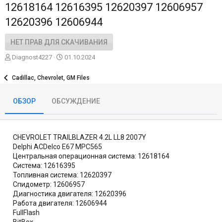
12618164 12616395 12620397 12606957
12620396 12606944
НЕТ ПРАВ ДЛЯ СКАЧИВАНИЯ
А
Д
Diagnost4227
01.10.2024
в
а
т
т
Cadillac, Chevrolet, GM Files
о
а
р
с
ОБЗОР
ОБСУЖДЕНИЕ
о
з
д
а
CHEVROLET TRAILBLAZER 4.2L LL8 2007Y
н
и
Delphi ACDelco E67 MPC565
я
Центральная операционная система: 12618164
Система: 12616395
Топливная система: 12620397
Спидометр: 12606957
Диагностика двигателя: 12620396
Работа двигателя: 12606944
FullFlash
BitBox