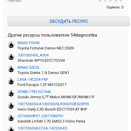
0,0
Рейтинг
Оценок: 0
ОБСУДИТЬ РЕСУРС
Другие ресурсы пользователя 54diagnostika
89663-F0X40
Toyota Fortuner Denso NEC 2GEN
1001063436_A004
Shacman WP10 EDC17CV44
89663-52E52
Toyota Sienta 1,5i Denso GEN1
LX6A-14C204-FNF
Ford Escape 1,5T MG1CS017
33980-77R3 ES7446
Suzuki Jimmy 0,7T Melco MH8610F/MH8611F
1037556304 A100350V6LR00GFI0B520P05
Iveco Daily 2,3D Bosch EDC17C69 AT 8HP
23756669P01 22877082P01
Sandvik LH540 7,7D EMS2.3 Volvo Penta
1037536368 EC3A-14C204-ED