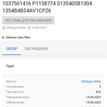
1037561416 P1158774 S135405B1304
1354B4B54AV1CP26
НЕТ ПРАВ ДЛЯ СКАЧИВАНИЯ
А
Д
54diagnostika
14.06.2025
в
а
т
т
Chinese Cars Files
о
а
р
с
ОБЗОР
ОБСУЖДЕНИЕ
о
з
д
а
Flash
н
и
я
Автор
54diagnostika
Скачивания
5
Просмотры
624
Первый выпуск
14.06.2025
Обновление
14.06.2025