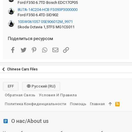
Ford F350 6.7TD Bosch EDC17CP05
8U7A-14C204-HCB FS093P3000000
Ford F350 6.4TD SID902
10SW061057 05E906012M_9971
Skoda Octavia 1,5TFS MG1CS011
Поделиться ресурсом
Facebook
Twitter
Pinterest
WhatsApp
Электронная почта
Ссылка
Chinese Cars Files
EFF
Русский (RU)
Обратная Связь
Условия И Правила
Политика Конфиденциальности
Помощь
Главная
R
S
S
О нас/About us