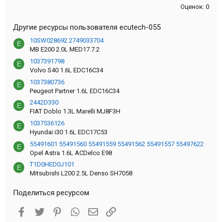
Оценок: 0
Другие ресурсы пользователя ecutech-055
10SW028692 2749033704
E
MB E200 2.0L MED17.7.2
1037391798
E
Volvo S40 1.6L EDC16C34
1037380736
E
Peugeot Partner 1.6L EDC16C34
2442D330
E
FIAT Doblo 1.3L Marelli MJ8F3H
1037536126
E
Hyundai i30 1.6L EDC17C53
55491601 55491560 55491559 55491562 55491557 55497622
E
Opel Astra 1.6L ACDelco E98
T1D0HED0J101
E
Mitsubishi L200 2.5L Denso SH7058
Поделиться ресурсом
Facebook
Twitter
Pinterest
WhatsApp
Электронная почта
Ссылка