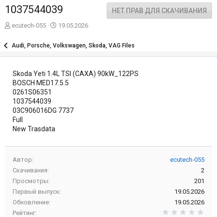
1037544039
НЕТ ПРАВ ДЛЯ СКАЧИВАНИЯ
А
Д
ecutech-055
19.05.2026
в
а
т
т
Audi, Porsche, Volkswagen, Skoda, VAG Files
о
а
р
с
о
Skoda Yeti 1.4L TSI (CAXA) 90kW_122PS
з
BOSCH MED17.5.5
д
0261S06351
а
1037544039
н
03C906016DG 7737
и
Full
я
New Trasdata
Автор
ecutech-055
Скачивания
2
Просмотры
201
Первый выпуск
19.05.2026
Обновление
19.05.2026
0,0
Рейтинг