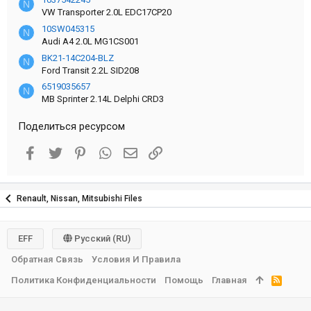
N
VW Transporter 2.0L EDC17CP20
10SW045315
N
Audi A4 2.0L MG1CS001
BK21-14C204-BLZ
N
Ford Transit 2.2L SID208
6519035657
N
MB Sprinter 2.14L Delphi CRD3
Поделиться ресурсом
Facebook
Twitter
Pinterest
WhatsApp
Электронная почта
Ссылка
Renault, Nissan, Mitsubishi Files
EFF
Русский (RU)
Обратная Связь
Условия И Правила
Политика Конфиденциальности
Помощь
Главная
R
S
S