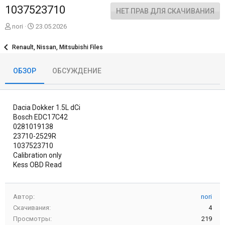
1037523710
НЕТ ПРАВ ДЛЯ СКАЧИВАНИЯ
А
Д
nori
23.05.2026
в
а
т
т
Renault, Nissan, Mitsubishi Files
о
а
р
с
ОБЗОР
ОБСУЖДЕНИЕ
о
з
д
а
Dacia Dokker 1.5L dCi
н
и
Bosch EDC17C42
я
0281019138
23710-2529R
1037523710
Calibration only
Kess OBD Read
Автор
nori
Скачивания
4
Просмотры
219