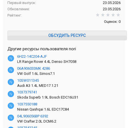
Первый выпуск
23.05.2026
Обновление
23.05.2026
0,0
Рейтинг
Оценок: 0
ОБСУДИТЬ РЕСУРС
Другие ресурсы пользователя nori
6H22-14C204-AJF
N
LR Range Rover 4.4L Denso SH7058
06A906033MK 4286
N
VW Golf 1.6L Simos7.1
10SW011345
N
Audi A3 1.4L MED17.1.21
1037379741
N
Skoda Superb 1.9L Bosch EDC16U31
1037550188
N
Nissan Qashqai 1.6L EDC17C84
04L906056BP 6392
N
VW Crafter 2.0L DCM6.2
1037542245