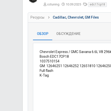
А
Д
Т
cctuning
10.09.2025
edc17cp18
в
а
е
т
т
г
Ресурсы
Cadillac, Chevrolet, GM Files
о
а
и
р
с
о
з
ОБЗОР
ОБСУЖДЕНИЕ
д
а
н
и
Chevrolet Express / GMC Savana 6.6L V8 2
я
Bosch EDC17CP18
1037510154
GM: 12646251 12646252 12651810 1264625
Full flash
K-Tag