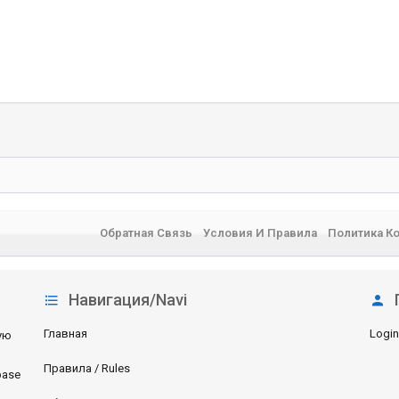
Обратная Связь
Условия И Правила
Политика К
Навигация/Navi
Главная
Login
ую
Правила / Rules
base