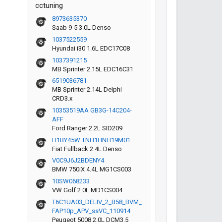
cctuning
8973635370
Saab 9-5 3.0L Denso
1037522559
Hyundai i30 1.6L EDC17C08
1037391215
MB Sprinter 2.15L EDC16C31
6519036781
MB Sprinter 2.14L Delphi
CRD3.x
10353519AA GB3G-14C204-
AFF
Ford Ranger 2.2L SID209
H1BY45W TNH1HNH19M01
Fiat Fullback 2.4L Denso
V0C9J6J2BDENY4
BMW 750iX 4.4L MG1CS003
10SW068233
VW Golf 2.0L MD1CS004
T6C1UA03_DELIV_2_B58_BVM_
FAP10p_APV_ssVC_110914
Peugeot 5008 2.0L DCM3.5