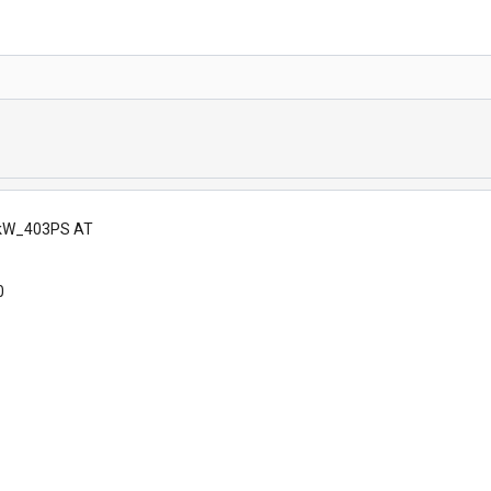
96kW_403PS AT
0