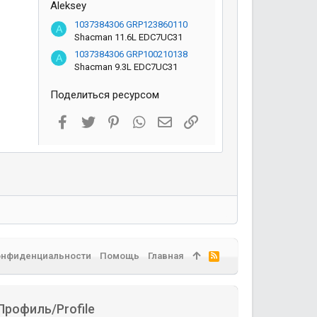
Aleksey
1037384306 GRP123860110
A
Shacman 11.6L EDC7UC31
1037384306 GRP100210138
A
Shacman 9.3L EDC7UC31
Поделиться ресурсом
Facebook
Twitter
Pinterest
WhatsApp
Электронная почта
Ссылка
онфиденциальности
Помощь
Главная
R
S
S
Профиль/Profile