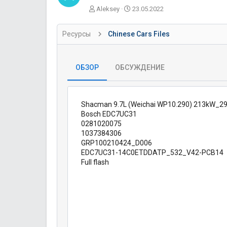
А
Д
Aleksey
23.05.2022
в
а
т
т
Ресурсы
Chinese Cars Files
о
а
р
с
о
з
ОБЗОР
ОБСУЖДЕНИЕ
д
а
н
и
Shacman 9.7L (Weichai WP10.290) 213kW_2
я
Bosch EDC7UC31
0281020075
1037384306
GRP100210424_D006
EDC7UC31-14C0ETDDATP_532_V42-PCB14
Full flash