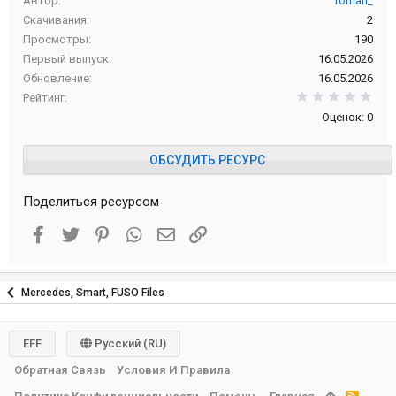
Автор
roman_
Скачивания
2
Просмотры
190
Первый выпуск
16.05.2026
Обновление
16.05.2026
0,0
Рейтинг
Оценок: 0
ОБСУДИТЬ РЕСУРС
Поделиться ресурсом
Facebook
Twitter
Pinterest
WhatsApp
Электронная почта
Ссылка
Mercedes, Smart, FUSO Files
EFF
Русский (RU)
Обратная Связь
Условия И Правила
R