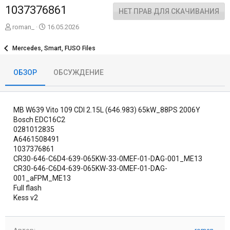
1037376861
НЕТ ПРАВ ДЛЯ СКАЧИВАНИЯ
А
Д
roman_
16.05.2026
в
а
т
т
Mercedes, Smart, FUSO Files
о
а
р
с
ОБЗОР
ОБСУЖДЕНИЕ
о
з
д
а
MB W639 Vito 109 CDI 2.15L (646.983) 65kW_88PS 2006Y
н
и
Bosch EDC16C2
я
0281012835
A6461508491
1037376861
CR30-646-C6D4-639-065KW-33-0MEF-01-DAG-001_ME13
CR30-646-C6D4-639-065KW-33-0MEF-01-DAG-
001_aFPM_ME13
Full flash
Kess v2