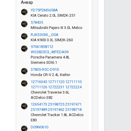
Анвар
YD75P2MS658A
KIA Cerato 2.0L SIM2K-251
578435
Mitsubishi Pajero III 3.0L Melco
RJKS3GM__G0A
KIA K900 3.3L SIM2K-260
97061858112
WS3820C3_48TEDA09
Porsche Panamera 4.8L
Siemens SDI6.1
37805-R5C-D910
Honda CR-V 2.4L Keihin
12716345 12711120 12711110
12711126 12722231 12722224
Chevrolet Traverse 3.6L
ACDelco E82
12654173 25198725 25197471
25197489 25197462 25198718
Chevrolet Tracker 1.8L ACDelco
E83
D09N0610