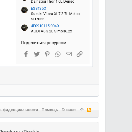
Daihatsu Thor 1.0L Denso
ES8135O
Suzuki Vitara XL7 2.7L Melco
SH7055
4F0910115 0040
AUDI A6 3.2L Simos6.2x
Поделиться ресурсом
Facebook
Twitter
Pinterest
WhatsApp
Электронная почта
Ссылка
онфиденциальности
Помощь
Главная
R
S
S
Профиль/Profile