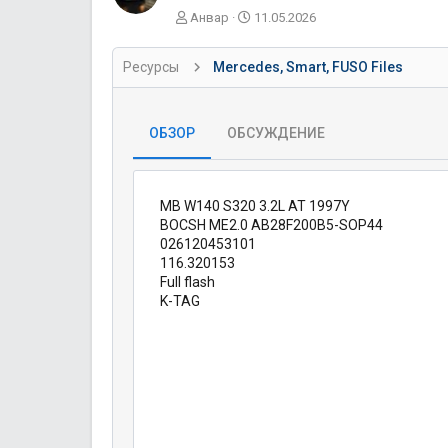
А
Д
Анвар
11.05.2026
в
а
т
т
Ресурсы
Mercedes, Smart, FUSO Files
о
а
р
с
о
з
ОБЗОР
ОБСУЖДЕНИЕ
д
а
н
и
MB W140 S320 3.2L AT 1997Y
я
BOCSH ME2.0 AB28F200B5-SOP44
026120453101
116.320153
Full flash
K-TAG