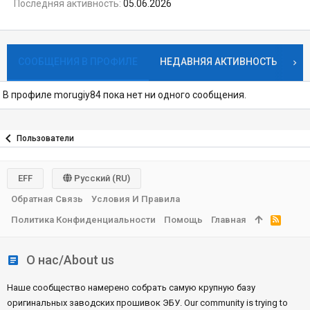
Последняя активность
05.06.2026
СООБЩЕНИЯ В ПРОФИЛЕ
НЕДАВНЯЯ АКТИВНОСТЬ
К
В профиле morugiy84 пока нет ни одного сообщения.
Пользователи
EFF
Русский (RU)
Обратная Связь
Условия И Правила
Политика Конфиденциальности
Помощь
Главная
R
S
S
О нас/About us
Наше сообщество намерено собрать самую крупную базу
оригинальных заводских прошивок ЭБУ. Our community is trying to