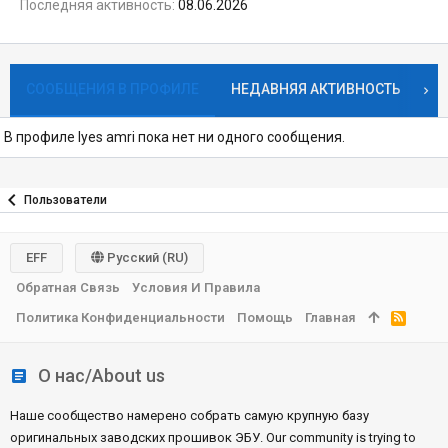
Последняя активность
08.06.2026
СООБЩЕНИЯ В ПРОФИЛЕ
НЕДАВНЯЯ АКТИВНОСТЬ
К
В профиле lyes amri пока нет ни одного сообщения.
Пользователи
EFF
Русский (RU)
Обратная Связь
Условия И Правила
Политика Конфиденциальности
Помощь
Главная
R
S
S
О нас/About us
Наше сообщество намерено собрать самую крупную базу
оригинальных заводских прошивок ЭБУ. Our community is trying to