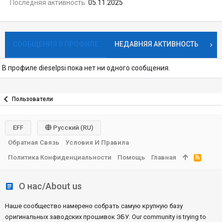
Последняя активность
05.11.2025
СООБЩЕНИЯ В ПРОФИЛЕ
НЕДАВНЯЯ АКТИВНОСТЬ
К
В профиле dieselpsi пока нет ни одного сообщения.
Пользователи
EFF
Русский (RU)
Обратная Связь
Условия И Правила
Политика Конфиденциальности
Помощь
Главная
R
S
S
О нас/About us
Наше сообщество намерено собрать самую крупную базу
оригинальных заводских прошивок ЭБУ. Our community is trying to